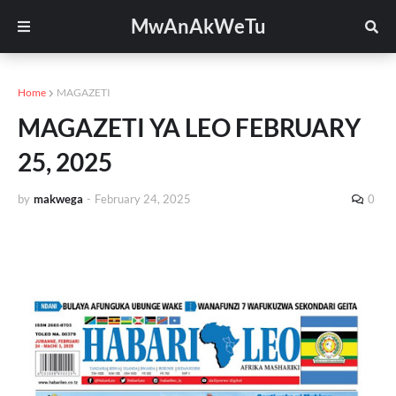
MwAnAkWeTu
Home
MAGAZETI
MAGAZETI YA LEO FEBRUARY
25, 2025
by
makwega
-
February 24, 2025
0