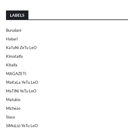
LABELS
Burudani
Habari
KaTuNi ZeTu LeO
Kimataifa
Kitaifa
MAGAZETI
MaKaLa YeTu LeO
MaTiNi YeTu LeO
Matukio
Michezo
Siasa
SiMuLizi YeTu LeO