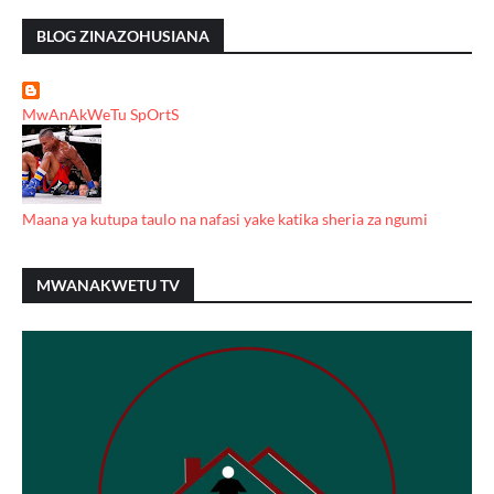
BLOG ZINAZOHUSIANA
MwAnAkWeTu SpOrtS
Maana ya kutupa taulo na nafasi yake katika sheria za ngumi
MWANAKWETU TV