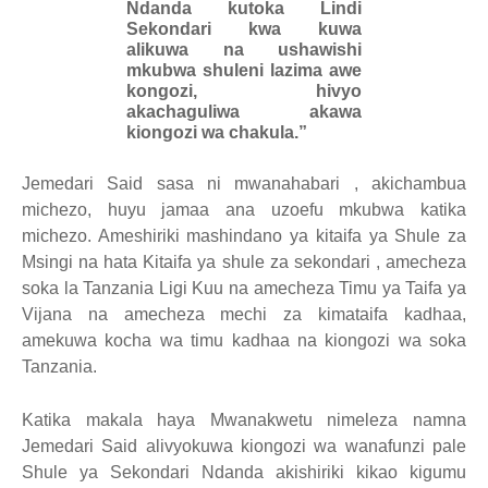
Ndanda kutoka Lindi
Sekondari kwa kuwa
alikuwa na ushawishi
mkubwa shuleni lazima awe
kongozi, hivyo
akachaguliwa akawa
kiongozi wa chakula.”
Jemedari Said sasa ni mwanahabari , akichambua
michezo, huyu jamaa ana uzoefu mkubwa katika
michezo. Ameshiriki mashindano ya kitaifa ya Shule za
Msingi na hata Kitaifa ya shule za sekondari , amecheza
soka la Tanzania Ligi Kuu na amecheza Timu ya Taifa ya
Vijana na amecheza mechi za kimataifa kadhaa,
amekuwa kocha wa timu kadhaa na kiongozi wa soka
Tanzania.
Katika makala haya Mwanakwetu nimeleza namna
Jemedari Said alivyokuwa kiongozi wa wanafunzi pale
Shule ya Sekondari Ndanda akishiriki kikao kigumu