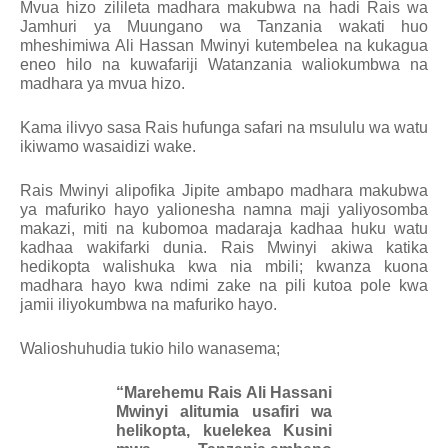
Mvua hizo zilileta madhara makubwa na hadi Rais wa
Jamhuri ya Muungano wa Tanzania wakati huo
mheshimiwa Ali Hassan Mwinyi kutembelea na kukagua
eneo hilo na kuwafariji Watanzania waliokumbwa na
madhara ya mvua hizo.
Kama ilivyo sasa Rais hufunga safari na msululu wa watu
ikiwamo wasaidizi wake.
Rais Mwinyi alipofika Jipite ambapo madhara makubwa
ya mafuriko hayo yalionesha namna maji yaliyosomba
makazi, miti na kubomoa madaraja kadhaa huku watu
kadhaa wakifarki dunia. Rais Mwinyi akiwa katika
hedikopta walishuka kwa nia mbili; kwanza kuona
madhara hayo kwa ndimi zake na pili kutoa pole kwa
jamii iliyokumbwa na mafuriko hayo.
Walioshuhudia tukio hilo wanasema;
“Marehemu Rais Ali Hassani
Mwinyi alitumia usafiri wa
helikopta, kuelekea Kusini