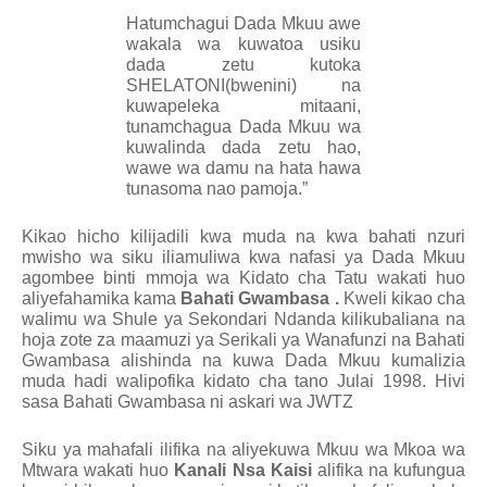
Hatumchagui Dada Mkuu awe
wakala wa kuwatoa usiku
dada zetu kutoka
SHELATONI(bwenini) na
kuwapeleka mitaani,
tunamchagua Dada Mkuu wa
kuwalinda dada zetu hao,
wawe wa damu na hata hawa
tunasoma nao pamoja.”
Kikao hicho kilijadili kwa muda na kwa bahati nzuri
mwisho wa siku iliamuliwa kwa nafasi ya Dada Mkuu
agombee binti mmoja wa Kidato cha Tatu wakati huo
aliyefahamika kama
Bahati Gwambasa .
Kweli kikao cha
walimu wa Shule ya Sekondari Ndanda kilikubaliana na
hoja zote za maamuzi ya Serikali ya Wanafunzi na Bahati
Gwambasa alishinda na kuwa Dada Mkuu kumalizia
muda hadi walipofika kidato cha tano Julai 1998. Hivi
sasa Bahati Gwambasa ni askari wa JWTZ
Siku ya mahafali ilifika na aliyekuwa Mkuu wa Mkoa wa
Mtwara wakati huo
Kanali Nsa Kaisi
alifika na kufungua