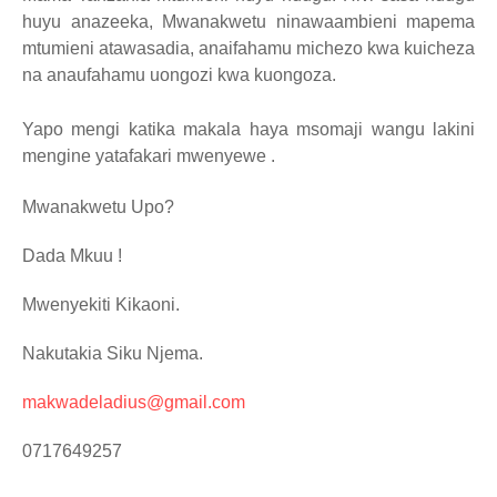
huyu anazeeka, Mwanakwetu ninawaambieni mapema
mtumieni atawasadia, anaifahamu michezo kwa kuicheza
na anaufahamu uongozi kwa kuongoza.
Yapo mengi katika makala haya msomaji wangu lakini
mengine yatafakari mwenyewe .
Mwanakwetu Upo?
Dada Mkuu !
Mwenyekiti Kikaoni.
Nakutakia Siku Njema.
makwadeladius@gmail.com
0717649257