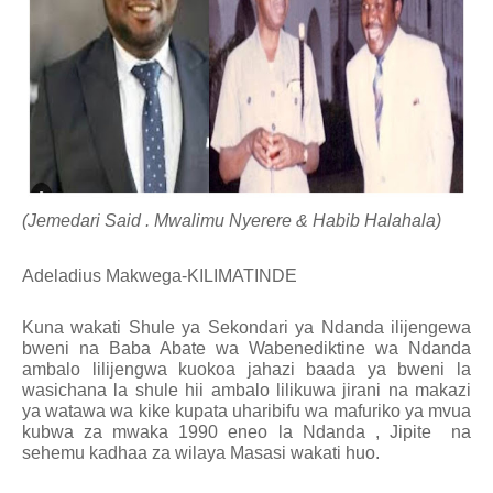
(Jemedari Said . Mwalimu Nyerere & Habib Halahala)
Adeladius Makwega-KILIMATINDE
Kuna wakati Shule ya Sekondari ya Ndanda ilijengewa
bweni na Baba Abate wa Wabenediktine wa Ndanda
ambalo lilijengwa kuokoa jahazi baada ya bweni la
wasichana la shule hii ambalo lilikuwa jirani na makazi
ya watawa wa kike kupata uharibifu wa mafuriko ya mvua
kubwa za mwaka 1990 eneo la Ndanda , Jipite
na
sehemu kadhaa za wilaya Masasi wakati huo.