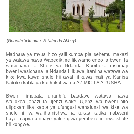
(Ndanda Sekondari & Ndanda Abbey)
Madhara ya mvua hizo yalilikumba pia sehemu makazi
ya watawa hawa Wabediktine likiwamo eneo la bweni la
wasichana la Shule ya Ndanda. Kumbuka msomaji
bweni wasichana la Ndanda lilikuwa jirani na watawa wa
kike kwa kuwa shule hii awali ilikuwa mali ya Kanisa
Katoliki kabla ya kuchukuliwa na AZIMIO LA ARUSHA.
Bweni limepata uharibifu baadaye watawa hawa
waliokoa jahazi la ujenzi wake. Ujenzi wa bweni hilo
ulipokamilika kabla ya ufunguzi wanafunzi wa kike wa
shule hii ya walihamishwa na kukaa katika mabweni
hayo mapya ambayo yalijengwa pembezoni mwa shule
hii kongwe.