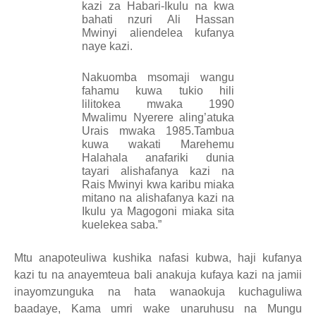
kazi za Habari-Ikulu na kwa
bahati nzuri Ali Hassan
Mwinyi aliendelea kufanya
naye kazi.
Nakuomba msomaji wangu
fahamu kuwa tukio hili
lilitokea mwaka 1990
Mwalimu Nyerere aling’atuka
Urais mwaka 1985.Tambua
kuwa wakati Marehemu
Halahala anafariki dunia
tayari alishafanya kazi na
Rais Mwinyi kwa karibu miaka
mitano na alishafanya kazi na
Ikulu ya Magogoni miaka sita
kuelekea saba.”
Mtu anapoteuliwa kushika nafasi kubwa, haji kufanya
kazi tu na anayemteua bali anakuja kufaya kazi na jamii
inayomzunguka na hata wanaokuja kuchaguliwa
baadaye, Kama umri wake unaruhusu na Mungu