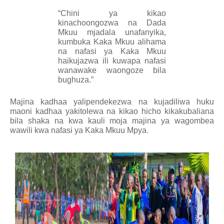
“Chini ya kikao
kinachoongozwa na Dada
Mkuu mjadala unafanyika,
kumbuka Kaka Mkuu alihama
na nafasi ya Kaka Mkuu
haikujazwa ili kuwapa nafasi
wanawake waongoze bila
bughuza.”
Majina kadhaa yalipendekezwa na kujadiliwa huku
maoni kadhaa yakitolewa na kikao hicho kikakubaliana
bila shaka na kwa kauli moja majina ya wagombea
wawili kwa nafasi ya Kaka Mkuu Mpya.