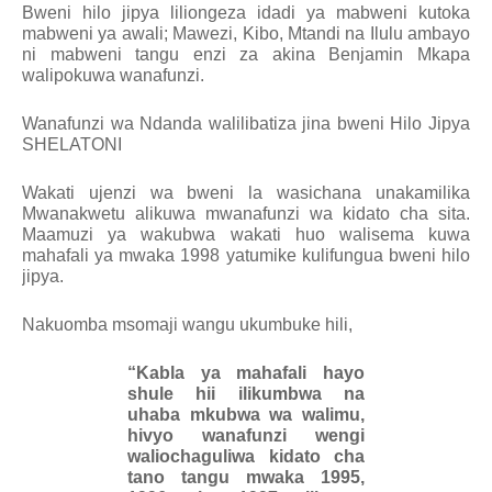
Bweni hilo jipya liliongeza idadi ya mabweni kutoka
mabweni ya awali; Mawezi, Kibo, Mtandi na Ilulu ambayo
ni mabweni tangu enzi za akina Benjamin Mkapa
walipokuwa wanafunzi.
Wanafunzi wa Ndanda walilibatiza jina bweni Hilo Jipya
SHELATONI
Wakati ujenzi wa bweni la wasichana unakamilika
Mwanakwetu alikuwa mwanafunzi wa kidato cha sita.
Maamuzi ya wakubwa wakati huo walisema kuwa
mahafali ya mwaka 1998 yatumike kulifungua bweni hilo
jipya.
Nakuomba msomaji wangu ukumbuke hili,
“Kabla ya mahafali hayo
shule hii ilikumbwa na
uhaba mkubwa wa walimu,
hivyo wanafunzi wengi
waliochaguliwa kidato cha
tano tangu mwaka 1995,