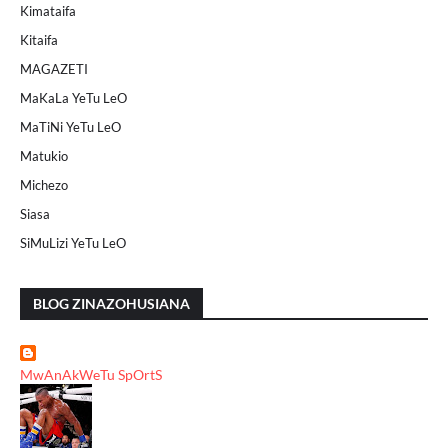
Kimataifa
Kitaifa
MAGAZETI
MaKaLa YeTu LeO
MaTiNi YeTu LeO
Matukio
Michezo
Siasa
SiMuLizi YeTu LeO
BLOG ZINAZOHUSIANA
MwAnAkWeTu SpOrtS