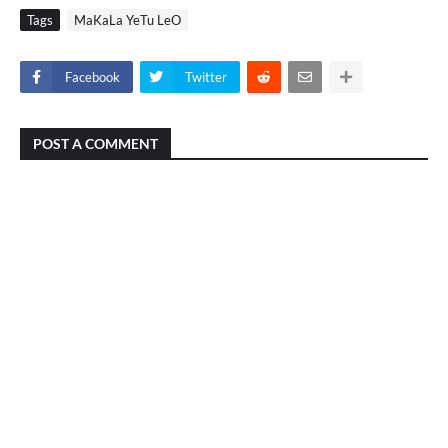
Tags
MaKaLa YeTu LeO
Facebook
Twitter
POST A COMMENT