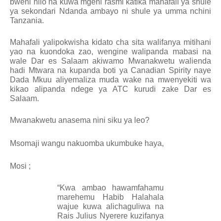
bweni hilo na kuwa mgeni rasmi katika mahafali ya shule
ya sekondari Ndanda ambayo ni shule ya umma nchini
Tanzania.
Mahafali yalipokwisha kidato cha sita walifanya mitihani
yao na kuondoka zao, wengine walipanda mabasi na
wale Dar es Salaam akiwamo Mwanakwetu walienda
hadi Mtwara na kupanda boti ya Canadian Spirity naye
Dada Mkuu aliyemaliza muda wake na mwenyekiti wa
kikao alipanda ndege ya ATC kurudi zake Dar es
Salaam.
Mwanakwetu anasema nini siku ya leo?
Msomaji wangu nakuomba ukumbuke haya,
Mosi
;
“Kwa ambao hawamfahamu
marehemu Habib Halahala
wajue kuwa alichaguliwa na
Rais Julius Nyerere kuzifanya