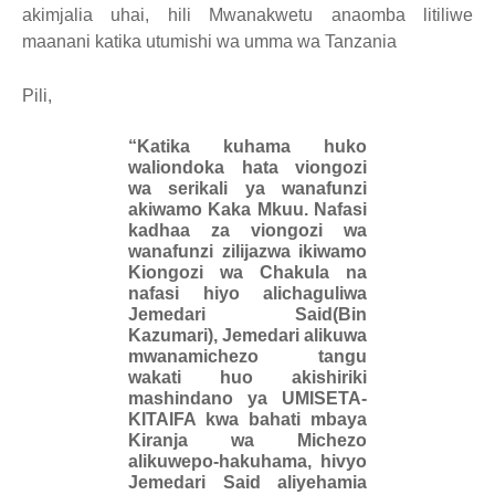
akimjalia uhai, hili Mwanakwetu anaomba litiliwe
maanani katika utumishi wa umma wa Tanzania
Pili,
“Katika kuhama huko
waliondoka hata viongozi
wa serikali ya wanafunzi
akiwamo Kaka Mkuu. Nafasi
kadhaa za viongozi wa
wanafunzi zilijazwa ikiwamo
Kiongozi wa Chakula na
nafasi hiyo alichaguliwa
Jemedari Said(Bin
Kazumari), Jemedari alikuwa
mwanamichezo tangu
wakati huo akishiriki
mashindano ya UMISETA-
KITAIFA kwa bahati mbaya
Kiranja wa Michezo
alikuwepo-hakuhama, hivyo
Jemedari Said aliyehamia