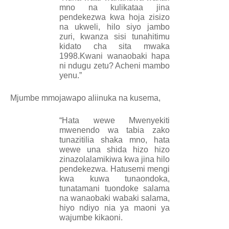
mno na kulikataa jina
pendekezwa kwa hoja zisizo
na ukweli, hilo siyo jambo
zuri, kwanza sisi tunahitimu
kidato cha sita mwaka
1998.Kwani wanaobaki hapa
ni ndugu zetu? Acheni mambo
yenu.”
Mjumbe mmojawapo aliinuka na kusema,
“Hata wewe Mwenyekiti
mwenendo wa tabia zako
tunazitilia shaka mno, hata
wewe una shida hizo hizo
zinazolalamikiwa kwa jina hilo
pendekezwa. Hatusemi mengi
kwa kuwa tunaondoka,
tunatamani tuondoke salama
na wanaobaki wabaki salama,
hiyo ndiyo nia ya maoni ya
wajumbe kikaoni.