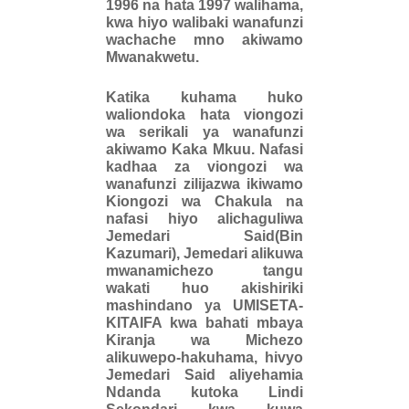
1996 na hata 1997 walihama,
kwa hiyo walibaki wanafunzi
wachache mno akiwamo
Mwanakwetu.
Katika kuhama huko
waliondoka hata viongozi
wa serikali ya wanafunzi
akiwamo Kaka Mkuu. Nafasi
kadhaa za viongozi wa
wanafunzi zilijazwa ikiwamo
Kiongozi wa Chakula na
nafasi hiyo alichaguliwa
Jemedari Said(Bin
Kazumari), Jemedari alikuwa
mwanamichezo tangu
wakati huo akishiriki
mashindano ya UMISETA-
KITAIFA kwa bahati mbaya
Kiranja wa Michezo
alikuwepo-hakuhama, hivyo
Jemedari Said aliyehamia
Ndanda kutoka Lindi