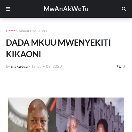
MwAnAkWeTu
Home
MaKaLa YeTu LeO
DADA MKUU MWENYEKITI
KIKAONI
by
makwega
-
January 02, 2023
0