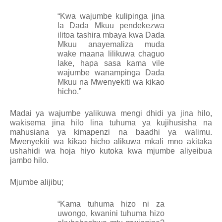
“Kwa wajumbe kulipinga jina
la Dada Mkuu pendekezwa
ilitoa tashira mbaya kwa Dada
Mkuu anayemaliza muda
wake maana lilikuwa chaguo
lake, hapa sasa kama vile
wajumbe wanampinga Dada
Mkuu na Mwenyekiti wa kikao
hicho.”
Madai ya wajumbe yalikuwa mengi dhidi ya jina hilo,
wakisema jina hilo lina tuhuma ya kujihusisha na
mahusiana ya kimapenzi na baadhi ya walimu.
Mwenyekiti wa kikao hicho alikuwa mkali mno akitaka
ushahidi wa hoja hiyo kutoka kwa mjumbe aliyeibua
jambo hilo.
Mjumbe alijibu;
“Kama tuhuma hizo ni za
uwongo, kwanini tuhuma hizo