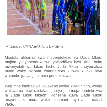
Michezo ya UMITASHUTA na UMISETA
Mjadala ulihamia kwa mapendekezo ya Dada Mkuu,
majina yaliyopendekezwa yalijadiliwa kwa kina, huku
mwenyekiti wa kikao hicho-Dada Mkuu anayemaliza
muda wake akipata changamoto kubwa kutoka kwa
wajumbe juu ya jina moja pendekezwa.
Wajumbe kadhaa waliokuwepo katika kikao hicho, wengi
wakiwa na mawazo tafauti juu ya jina moja pendekezwa
la Dada Mkuu kikaoni ilionesha kuwa Dada Mkuu
anayemaliza muda wake alitamani huyo arithi nafasi
yake.