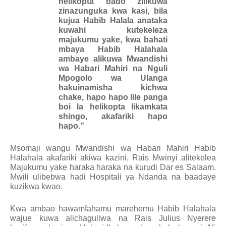
helikopta bado zilikuwa
zinazunguka kwa kasi, bila
kujua Habib Halala anataka
kuwahi kutekeleza
majukumu yake, kwa bahati
mbaya Habib Halahala
ambaye alikuwa Mwandishi
wa Habari Mahiri na Nguli
Mpogolo wa Ulanga
hakuinamisha kichwa
chake, hapo hapo lile panga
boi la helikopta likamkata
shingo, akafariki hapo
hapo.”
Msomaji wangu Mwandishi wa Habari Mahiri Habib
Halahala akafariki akiwa kazini, Rais Mwinyi alitekelea
Majukumu yake haraka haraka na kurudi Dar es Salaam.
Mwili ulibebwa hadi Hospitali ya Ndanda na baadaye
kuzikwa kwao.
Kwa ambao hawamfahamu marehemu Habib Halahala
wajue kuwa alichaguliwa na Rais Julius Nyerere