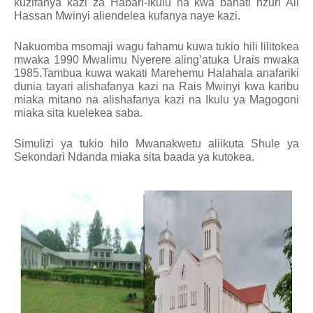
kuzifanya kazi za Habari-Ikulu na kwa bahati nzuri Ali
Hassan Mwinyi aliendelea kufanya naye kazi.
Nakuomba msomaji wagu fahamu kuwa tukio hili lilitokea
mwaka 1990 Mwalimu Nyerere aling’atuka Urais mwaka
1985.Tambua kuwa wakati Marehemu Halahala anafariki
dunia tayari alishafanya kazi na Rais Mwinyi kwa karibu
miaka mitano na alishafanya kazi na Ikulu ya Magogoni
miaka sita kuelekea saba.
Simulizi ya tukio hilo Mwanakwetu aliikuta Shule ya
Sekondari Ndanda miaka sita baada ya kutokea.