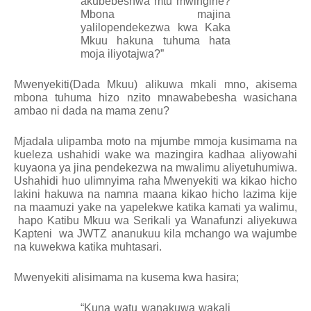
akubebeshwa mtu mwingine?
Mbona majina
yalilopendekezwa kwa Kaka
Mkuu hakuna tuhuma hata
moja iliyotajwa?”
Mwenyekiti(Dada Mkuu) alikuwa mkali mno, akisema
mbona tuhuma hizo nzito mnawabebesha wasichana
ambao ni dada na mama zenu?
Mjadala ulipamba moto na mjumbe mmoja kusimama na
kueleza ushahidi wake wa mazingira kadhaa aliyowahi
kuyaona ya jina pendekezwa na mwalimu aliyetuhumiwa.
Ushahidi huo ulimnyima raha Mwenyekiti wa kikao hicho
lakini hakuwa na namna maana kikao hicho lazima kije
na maamuzi yake na yapelekwe katika kamati ya walimu,
hapo Katibu Mkuu wa Serikali ya Wanafunzi aliyekuwa
Kapteni
wa JWTZ ananukuu kila mchango wa wajumbe
na kuwekwa katika muhtasari.
Mwenyekiti alisimama na kusema kwa hasira;
“Kuna watu wanakuwa wakali