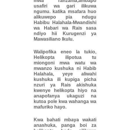
mwa Tanzania,ambapo
usafiri wa gari ilikuwa
ngumu. katika msafara huo
alikuwepo pia ndugu
Habibu Halahala-Mwandishi
wa Habari wa Rais sasa
ndiyo hii Kurugenzi ya
Mawasiliano Ikulu.
Walipofika eneo la tukio,
Helikopta ilipotua tu
miongoni mwa watu wa
mwanzo kushuka ni Habib
Halahala, yeye aliwahi
kushuka ili kupiga picha
nzuri ya Rais akishuka
kwenye helikopta hiyo na
anapofanya ukaguzi na
kutoa pole kwa wahanga wa
mafuriko hayo.
Kwa bahati mbaya wakati
anashuka, panga boi za