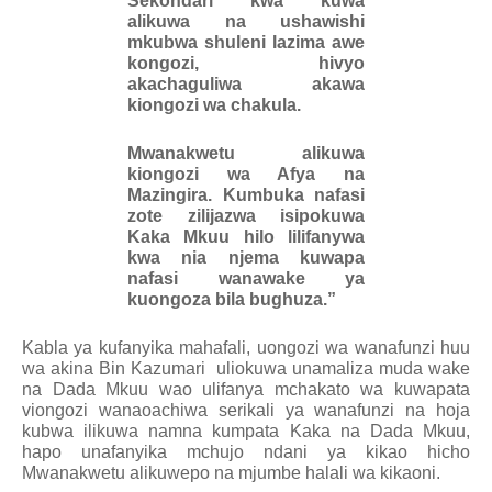
Sekondari kwa kuwa
alikuwa na ushawishi
mkubwa shuleni lazima awe
kongozi, hivyo
akachaguliwa akawa
kiongozi wa chakula.
Mwanakwetu alikuwa
kiongozi wa Afya na
Mazingira. Kumbuka nafasi
zote zilijazwa isipokuwa
Kaka Mkuu hilo lilifanywa
kwa nia njema kuwapa
nafasi wanawake ya
kuongoza bila bughuza.”
Kabla ya kufanyika mahafali, uongozi wa wanafunzi huu
wa akina Bin Kazumari
uliokuwa unamaliza muda wake
na Dada Mkuu wao ulifanya mchakato wa kuwapata
viongozi wanaoachiwa serikali ya wanafunzi na hoja
kubwa ilikuwa namna kumpata Kaka na Dada Mkuu,
hapo unafanyika mchujo ndani ya kikao hicho
Mwanakwetu alikuwepo na mjumbe halali wa kikaoni.