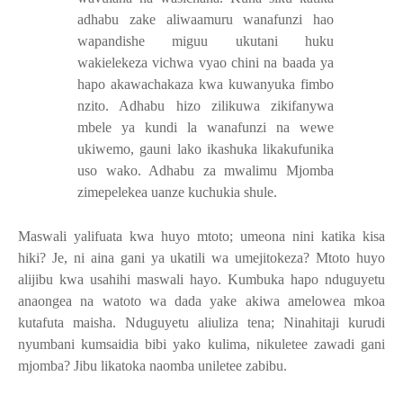
adhabu zake aliwaamuru wanafunzi hao
wapandishe miguu ukutani huku
wakielekeza vichwa vyao chini na baada ya
hapo akawachakaza kwa kuwanyuka fimbo
nzito. Adhabu hizo zilikuwa zikifanywa
mbele ya kundi la wanafunzi na wewe
ukiwemo, gauni lako ikashuka likakufunika
uso wako. Adhabu za mwalimu Mjomba
zimepelekea uanze kuchukia shule.
Maswali yalifuata kwa huyo mtoto; umeona nini katika kisa
hiki? Je, ni aina gani ya ukatili wa umejitokeza? Mtoto huyo
alijibu kwa usahihi maswali hayo. Kumbuka hapo nduguyetu
anaongea na watoto wa dada yake akiwa amelowea mkoa
kutafuta maisha. Nduguyetu aliuliza tena; Ninahitaji kurudi
nyumbani kumsaidia bibi yako kulima, nikuletee zawadi gani
mjomba? Jibu likatoka naomba uniletee zabibu.