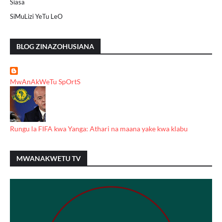
Siasa
SiMuLizi YeTu LeO
BLOG ZINAZOHUSIANA
MwAnAkWeTu SpOrtS
Rungu la FIFA kwa Yanga: Athari na maana yake kwa klabu
MWANAKWETU TV