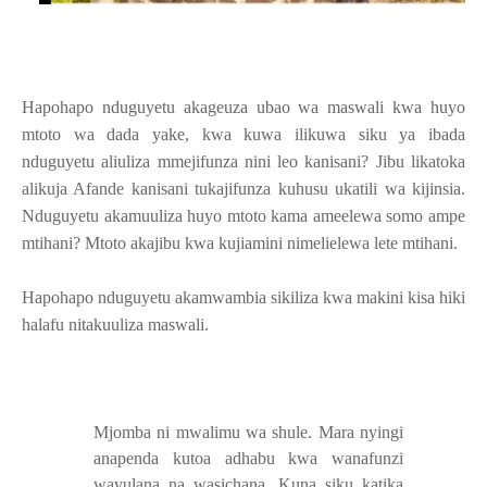
Hapohapo nduguyetu akageuza ubao wa maswali kwa huyo
mtoto wa dada yake, kwa kuwa ilikuwa siku ya ibada
nduguyetu aliuliza mmejifunza nini leo kanisani? Jibu likatoka
alikuja Afande kanisani tukajifunza kuhusu ukatili wa kijinsia.
Nduguyetu akamuuliza huyo mtoto kama ameelewa somo ampe
mtihani? Mtoto akajibu kwa kujiamini nimelielewa lete mtihani.
Hapohapo nduguyetu akamwambia sikiliza kwa makini kisa hiki
halafu nitakuuliza maswali.
Mjomba ni mwalimu wa shule. Mara nyingi
anapenda kutoa adhabu kwa wanafunzi
wavulana na wasichana. Kuna siku katika