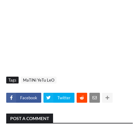
Tags
MaTiNi YeTu LeO
Facebook
Twitter
POST A COMMENT