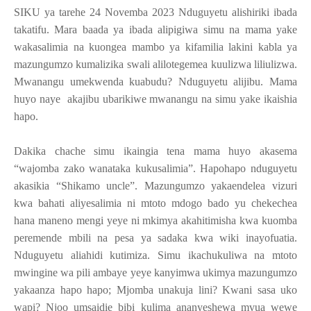
SIKU ya tarehe 24 Novemba 2023 Nduguyetu alishiriki ibada
takatifu. Mara baada ya ibada alipigiwa simu na mama yake
wakasalimia na kuongea mambo ya kifamilia lakini kabla ya
mazungumzo kumalizika swali alilotegemea kuulizwa liliulizwa.
Mwanangu umekwenda kuabudu? Nduguyetu alijibu. Mama
huyo naye akajibu ubarikiwe mwanangu na simu yake ikaishia
hapo.
Dakika chache simu ikaingia tena mama huyo akasema
“wajomba zako wanataka kukusalimia”. Hapohapo nduguyetu
akasikia “Shikamo uncle”. Mazungumzo yakaendelea vizuri
kwa bahati aliyesalimia ni mtoto mdogo bado yu chekechea
hana maneno mengi yeye ni mkimya akahitimisha kwa kuomba
peremende mbili na pesa ya sadaka kwa wiki inayofuatia.
Nduguyetu aliahidi kutimiza. Simu ikachukuliwa na mtoto
mwingine wa pili ambaye yeye kanyimwa ukimya mazungumzo
yakaanza hapo hapo; Mjomba unakuja lini? Kwani sasa uko
wapi? Njoo umsaidie bibi kulima ananyeshewa mvua wewe