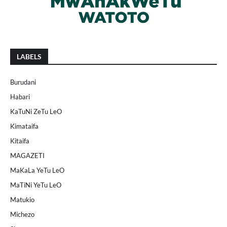
LABELS
Burudani
Habari
KaTuNi ZeTu LeO
Kimataifa
Kitaifa
MAGAZETI
MaKaLa YeTu LeO
MaTiNi YeTu LeO
Matukio
Michezo