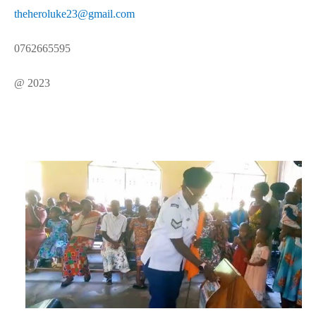
theheroluke23@gmail.com
0762665595
@ 2023