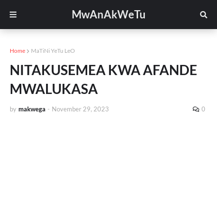
MwAnAkWeTu
Home
MaTiNi YeTu LeO
NITAKUSEMEA KWA AFANDE
MWALUKASA
by
makwega
-
November 29, 2023
0