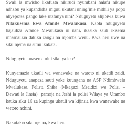
Swali la mwisho likafuata nikirudi nyumbani halafu nikupe
adhabu ya kupandisha miguu ukutani uning’inie mithili ya popo
aliyepotea pango lake utafanya nini? Nduguyetu alijibiwa kuwa
Nitakusema kwa Afande Mwalukasa
. Kabla nduguyetu
hajauliza Afande Mwalukasa ni nani, ikasika sauti ikisema
mnamalizia dakika zangu na mjomba wenu. Kwa heri uwe na
siku njema na simu ikakata.
Nduguyetu anasema nini siku ya leo?
Kunyamazia ukatili wa wanawake na watoto ni ukatili zaidi.
Nduguyetu anapaza sauti yake kuungana na ASP Ndimbwelu
Mwalukasa, Felista Shika (Mkaguzi Msaidizi wa Polisi –
Dawati la Jinsia) pamoja na Jeshi la polisi Wilaya ya Urambo
katika siku 16 za kupinga ukatili wa kijinsia kwa wanawake na
watoto nchini.
Nakutakia siku njema, kwa heri.