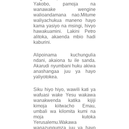
Yakobo, pamoja na
wanawake wengine
walioandamana nao.Mitume
waliyachukua maneno hayo
kama yasiyo na msingi, hivyo
hawakuamini.
Lakini Petro
alitoka, akaenda mbio hadi
kaburini.
Alipoinama kuchungulia
ndani, akaiona tu ile sanda.
Akarudi nyumbani huku akiwa
anashangaa juu ya hayo
yaliyotokea.
Siku hiyo hiyo, wawili kati ya
wafuasi wake Yesu wakawa
wanakwenda katika kijiji
kimoja kiitwacho Emau,
umbali wa kilomita kumi na
moja kutoka
Yerusalemu.Wakawa
wanazungumza juu ya hayo