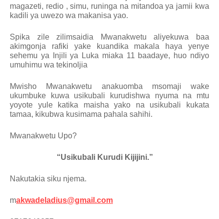
magazeti, redio , simu, runinga na mitandoa ya jamii kwa
kadili ya uwezo wa makanisa yao.
Spika zile zilimsaidia Mwanakwetu aliyekuwa baa
akimgonja rafiki yake kuandika makala haya yenye
sehemu ya Injili ya Luka miaka 11 baadaye, huo ndiyo
umuhimu wa tekinoljia
Mwisho Mwanakwetu anakuomba msomaji wake
ukumbuke kuwa usikubali kurudishwa nyuma na mtu
yoyote yule katika maisha yako na usikubali kukata
tamaa, kikubwa kusimama pahala sahihi.
Mwanakwetu Upo?
“Usikubali Kurudi Kijijini.”
Nakutakia siku njema.
m
akwadeladius@gmail.com