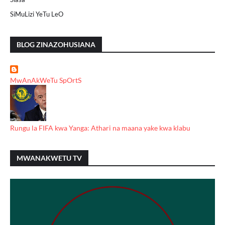
SiMuLizi YeTu LeO
BLOG ZINAZOHUSIANA
MwAnAkWeTu SpOrtS
Rungu la FIFA kwa Yanga: Athari na maana yake kwa klabu
MWANAKWETU TV