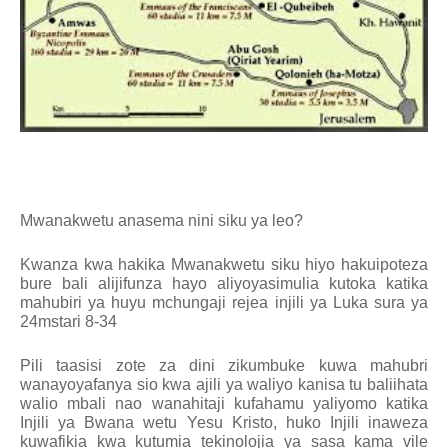
Mwanakwetu anasema nini siku ya leo?
Kwanza kwa hakika Mwanakwetu siku hiyo hakuipoteza
bure bali alijifunza hayo aliyoyasimulia kutoka katika
mahubiri ya huyu mchungaji rejea injili ya Luka sura ya
24mstari 8-34
Pili taasisi zote za dini zikumbuke kuwa mahubri
wanayoyafanya sio kwa ajili ya waliyo kanisa tu baliihata
walio mbali nao wanahitaji kufahamu yaliyomo katika
Injili ya Bwana wetu Yesu Kristo, huko Injili inaweza
kuwafikia kwa kutumia tekinolojia ya sasa kama vile