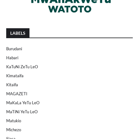
LABELS
Burudani
Habari
KaTuNi ZeTu LeO
Kimataifa
Kitaifa
MAGAZETI
MaKaLa YeTu LeO
MaTiNi YeTu LeO
Matukio
Michezo
Siasa