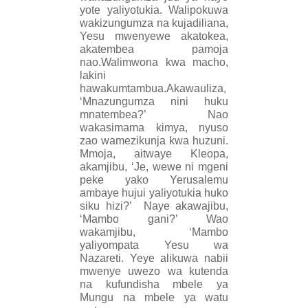
yote yaliyotukia. Walipokuwa
wakizungumza na kujadiliana,
Yesu mwenyewe akatokea,
akatembea pamoja
nao.Walimwona kwa macho,
lakini
hawakumtambua.Akawauliza,
‘Mnazungumza nini huku
mnatembea?’ Nao
wakasimama kimya, nyuso
zao wamezikunja kwa huzuni.
Mmoja, aitwaye Kleopa,
akamjibu, ‘Je, wewe ni mgeni
peke yako Yerusalemu
ambaye hujui yaliyotukia huko
siku hizi?’
Naye akawajibu,
‘Mambo gani?’ Wao
wakamjibu, ‘Mambo
yaliyompata Yesu wa
Nazareti. Yeye alikuwa nabii
mwenye uwezo wa kutenda
na kufundisha mbele ya
Mungu na mbele ya watu