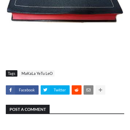
Tags
MaKaLa YeTu LeO
Facebook
Twitter
POST A COMMENT