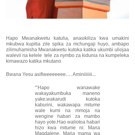
Hapo Mwanakwetu katulia, anasikiliza kwa umakini
mkubwa kupitia zile spika za mchungaji huyo, ambapo
zilimuhamisha Mwanakwetu kutoka katika ukumbi uliojaa
walevii na kelele
tele za nymbo za kidunia na kumpeleka
kimawazo katika mkutano
Bwana Yesu asifiweeeeeee…. Aminiiiiiii...
“’
Hapo wanawake
wakayakumbuka maneno
yake,wakarudi kutoka
kaburini, wakawapa mitume
wale kumi na mmoja na
wengine habari za mambo
hayo yote.Hao waliotoa habari
hizo kwa mitume ni: Maria
Magdalene, Maria mama wa