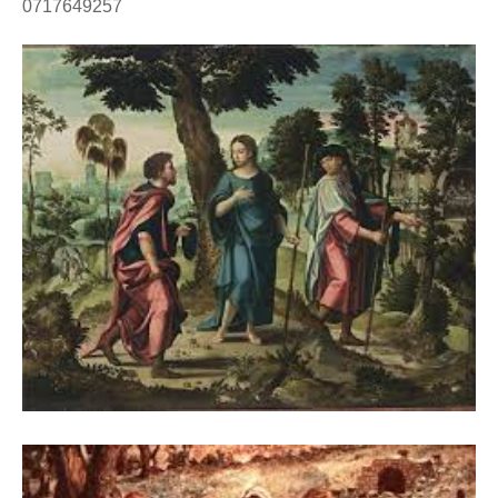
0717649257