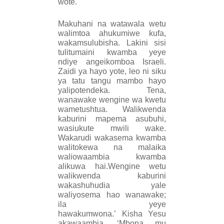
wote.
Makuhani na watawala wetu
walimtoa ahukumiwe kufa,
wakamsulubisha. Lakini sisi
tulitumaini kwamba yeye
ndiye angeikomboa Israeli.
Zaidi ya hayo yote, leo ni siku
ya tatu tangu mambo hayo
yalipotendeka. Tena,
wanawake wengine wa kwetu
wametushtua. Walikwenda
kaburini mapema asubuhi,
wasiukute mwili wake.
Wakarudi wakasema kwamba
walitokewa na malaika
waliowaambia kwamba
alikuwa hai.Wengine wetu
walikwenda kaburini
wakashuhudia yale
waliyosema hao wanawake;
ila yeye
hawakumwona.’
Kisha Yesu
akawaambia, ‘Mbona mu