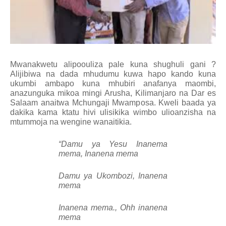
Mwanakwetu alipoouliza pale kuna shughuli gani ?
Alijibiwa na dada mhudumu kuwa hapo kando kuna
ukumbi ambapo kuna mhubiri anafanya maombi,
anazunguka mikoa mingi Arusha, Kilimanjaro na Dar es
Salaam anaitwa Mchungaji Mwamposa. Kweli baada ya
dakika kama ktatu hivi ulisikika wimbo ulioanzisha na
mtummoja na wengine wanaitikia.
“Damu ya Yesu Inanema
mema, Inanena mema
Damu ya Ukombozi, Inanena
mema
Inanena mema., Ohh inanena
mema