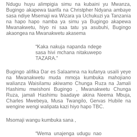
Ndugu huyu alimpigia simu na kubaini yu Mwanza,
Bugingo akapewa taarifa na Christpher Ndyana ambaye
sasa ndiye Msemaji wa Wizara ya Uchukuzi ya Tanzania
na hapo hapo namba ya simu ya Bugingo akapewa
Mwanakwetu, hiyo ni saa tatu ya asubuhi, Bugingo
akaongea na Mwanakwetu akasema
“Kaka nakuja napanda ndege
sasa hivi mchana nitakuwepo
TAZARA.”
Bugingo alifika Dar es Salaamna na kufanya usaili yeye
na Mwanakwetu muda mmoja kumbuka mahojiano
walianza Waisilamu akiwamo Chunga Ruza na Jamali
Hashimu mwishoni Bugingo , Mwanakwetu Chunga
Ruza, jamali Hashimu baadaye akina Neema Mbuja,
Charles Mwebeya, Musa Twangilo, Gervas Hubile na
wengine wengi walipata kazi hiyo hapo TBC.
Msomaji wangu kumbuka sana ,
“
Wema unajenga udugu nao