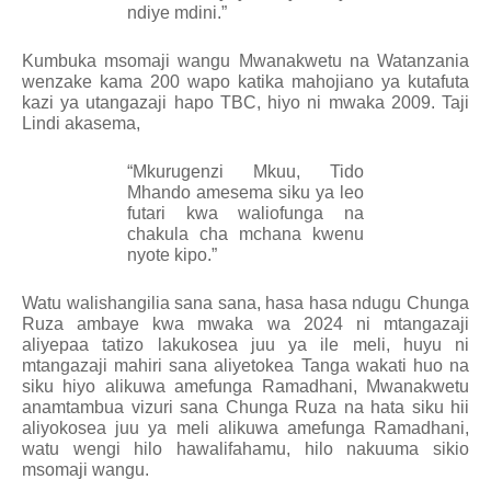
ndiye mdini.”
Kumbuka msomaji wangu Mwanakwetu na Watanzania
wenzake kama 200 wapo katika mahojiano ya kutafuta
kazi ya utangazaji hapo TBC, hiyo ni mwaka 2009. Taji
Lindi akasema,
“Mkurugenzi Mkuu, Tido
Mhando amesema siku ya leo
futari kwa waliofunga na
chakula cha mchana kwenu
nyote kipo.”
Watu walishangilia sana sana, hasa hasa ndugu Chunga
Ruza ambaye kwa mwaka wa 2024 ni mtangazaji
aliyepaa tatizo lakukosea juu ya ile meli, huyu ni
mtangazaji mahiri sana aliyetokea Tanga wakati huo na
siku hiyo alikuwa amefunga Ramadhani, Mwanakwetu
anamtambua vizuri sana Chunga Ruza na hata siku hii
aliyokosea juu ya meli alikuwa amefunga Ramadhani,
watu wengi hilo hawalifahamu, hilo nakuuma sikio
msomaji wangu.