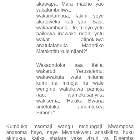
akawapa. Mara macho yao
yakafumbuliwa,
wakamtambua; lakini yeye
akatoweka kati yao. Basi,
wakaambiana, ‘Je, mioyo yetu
haikuwa inawaka ndani yetu
wakati alipokuwa
anatufafanulia Maandiko
Matakatifu kule njiani?’
Wakaondoka saa ileile,
wakarudi Yerusalemu:
wakawakuta wale mitume
kumi na mmoja na wale
wengine waliokuwa pamoja
nao, wamekusanyika
wakisema, ‘Hakika Bwana
amefufuka, amemtokea
Simoni.”
Kumbuka msomaji wangu mchungaji Mwamposa
anasoma hayo, naye Mwanakwetu anasikiliza huku
akinukuu katika shajara yake vizuri ya Disemba