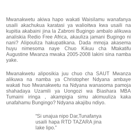
Mwanakwetu akiwa hapo wakati Waisilamu wanafanya
usaili akachukua karatasi ya walioitwa kwa usaili na
kupitia akabaini jina la Zabroni Bugingo ambalo alikuwa
analiskia Redio Free Africa, akauliza jamani Bugingo ni
nani? Alipouliza hakupatikana. Dada mmoja akasema
huyu nimesoma naye Chuo Kikuu cha Mtakatifu
Augustine Mwanza mwaka 2005-2008 lakini sina namba
yake.
Mwanakwetu aliposikia juu chuo cha SAUT Mwanza
alikuwa na namba ya Christopher Ndyana ambaye
wakati huo Mwanakwetu na Ndyana wanasoma pamoja
shahadaya Uzamili ya Uongozi wa Biashara MBA
Tumaini iringa , akampigia simu akimuuliza kaka
unafahamu Bungingo? Ndyana akajibu ndiyo.
“Si unajua nipo Dar,Tunafanya
usaili hapa RTD TAZARA jina
lake lipo.”