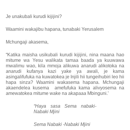
Je unakubali kurudi kijijini?
Waamini wakajibu hapana, tunabaki Yerusalem
Mchungaji akasema,
“Katika maisha usikubali kurudi kijijini, nina maana hao
mitume wa Yesu walikata tamaa baada ya kuuwawa
mwalimu wao, kila mmoja alikuwa anarudi alikotoka na
anarudi kufanya kazi yake ya awali, je kama
asingalifufuka na kuwatokea je Injili hii tungeihubiri leo hii
hapa sinza? Waamini wakasema hapana. Mchungaji
akaendelea kusema
amefufuka kama alivyosema na
amewatokea mitume wake na akapaaa Mbinguni.’
“Haya sasa
Sema nabaki-
Nabaki Mjini
Sema Nabaki -Nabaki Mjini