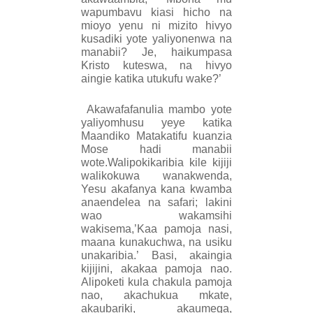
wapumbavu kiasi hicho na
mioyo yenu ni mizito hivyo
kusadiki yote yaliyonenwa na
manabii? Je, haikumpasa
Kristo kuteswa, na hivyo
aingie katika utukufu wake?’
Akawafafanulia mambo yote
yaliyomhusu yeye katika
Maandiko Matakatifu kuanzia
Mose hadi manabii
wote.Walipokikaribia kile kijiji
walikokuwa wanakwenda,
Yesu akafanya kana kwamba
anaendelea na safari; lakini
wao wakamsihi
wakisema,’Kaa pamoja nasi,
maana kunakuchwa, na usiku
unakaribia.’ Basi, akaingia
kijijini, akakaa pamoja nao.
Alipoketi kula chakula pamoja
nao, akachukua mkate,
akaubariki, akaumega,