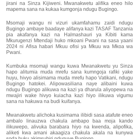
jirani na Sinza Kijiweni. Mwanakwetu alifika eneo hilo
mapema sana na kukaa kumgonja ndugu Bugingo.
Msomaji wangu ni vizuri ukamfahamu zaidi ndugu
Bugingo ambaye baadaye alifanya kazi TASAF Tanzania
pia akafanya kazi na Halmashauri ya Kibiti kama
Mkurugenzi Mtendaji huko mkoani Pwani na sasa yaani
2024 ni Afisa habari Mkuu ofisi ya Mkuu wa Mkoa wa
Pwani.
Kumbuka msomaji wangu kuwa Mwanakwetu yu Sinza
hapo alitumia muda mrefu sana kumngoja rafiki yake
huyu, hivyo alisimama muda mrefu hapo Vatikani, ndugu
Bugingo hatokei. Alipowasiliana naye alibaini kuwa
ndugu Bugingo alikuwa na kazi ya dharula aliyopewa na
mwajiri wake hivyo kuiacha kazi hiyo ilikuwa vigumu
sana na hakuwa na budi kuifanya.
Mwanakwetu alichoka kusimama ilibidi sasa atafute eneo
ambalo linauzwa chakula ambapo baa moja kando
ilikuwepo, alivuka barabara hiyo na kwenda, alipofika,
aliketi kwa amani akaagiza chakula akala na kunywa
soda huku akimsubiri nduguye Bugingo.