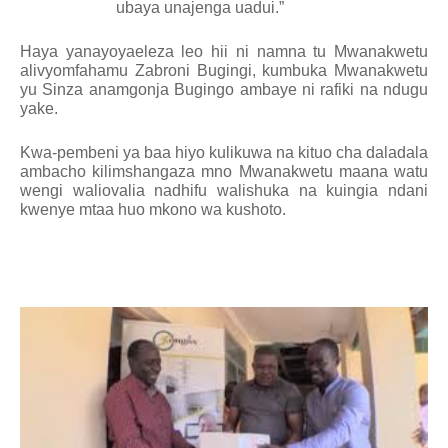
ubaya unajenga uadui.”
Haya yanayoyaeleza leo hii ni namna tu Mwanakwetu
alivyomfahamu Zabroni Bugingi, kumbuka Mwanakwetu
yu Sinza anamgonja Bugingo ambaye ni rafiki na ndugu
yake.
Kwa-pembeni ya baa hiyo kulikuwa na kituo cha daladala
ambacho kilimshangaza mno Mwanakwetu maana watu
wengi waliovalia nadhifu walishuka na kuingia ndani
kwenye mtaa huo mkono wa kushoto.