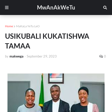
MwAnAkWeTu
Home
MaKaLa YeTu LeO
USIKUBALI KUKATISHWA
TAMAA
by
makwega
-
September 29, 2023
0