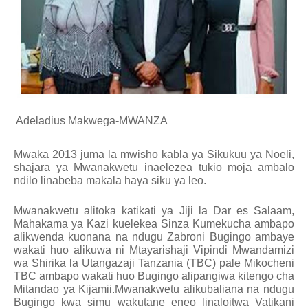
Adeladius Makwega-MWANZA
Mwaka 2013 juma la mwisho kabla ya Sikukuu ya Noeli,
shajara ya Mwanakwetu inaelezea tukio moja ambalo
ndilo linabeba makala haya siku ya leo.
Mwanakwetu alitoka katikati ya Jiji la Dar es Salaam,
Mahakama ya Kazi kuelekea Sinza Kumekucha ambapo
alikwenda kuonana na ndugu Zabroni Bugingo ambaye
wakati huo alikuwa ni Mtayarishaji Vipindi Mwandamizi
wa Shirika la Utangazaji Tanzania (TBC) pale Mikocheni
TBC ambapo wakati huo Bugingo alipangiwa kitengo cha
Mitandao ya Kijamii.Mwanakwetu alikubaliana na ndugu
Bugingo kwa simu wakutane eneo linaloitwa Vatikani