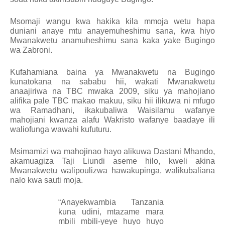
Msomaji wangu kwa hakika kila mmoja wetu hapa
duniani anaye mtu anayemuheshimu sana, kwa hiyo
Mwanakwetu anamuheshimu sana kaka yake Bugingo
wa Zabroni.
Kufahamiana baina ya Mwanakwetu na Bugingo
kunatokana na sababu hii, wakati Mwanakwetu
anaajiriwa na TBC mwaka 2009, siku ya mahojiano
alifika pale TBC makao makuu, siku hii ilikuwa ni mfugo
wa Ramadhani, ikakubaliwa Waisilamu wafanye
mahojiani kwanza alafu Wakristo wafanye baadaye ili
waliofunga wawahi kufuturu.
Msimamizi wa mahojinao hayo alikuwa Dastani Mhando,
akamuagiza Taji Liundi aseme hilo, kweli akina
Mwanakwetu walipoulizwa hawakupinga, walikubaliana
nalo kwa sauti moja.
“
Anayekwambia Tanzania
kuna udini, mtazame mara
mbili mbili-yeye huyo huyo