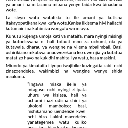
ya amani na mitazamo mipana yenye faida kwa binadamu
wote.
La sivyo watu watafikia tu ile amani ya kutisha
itakayopatikana kwa kufa wote.Kanisa likisema hivi haliachi
kutumaini na kuhimiza
wongofu
wa mioyo.
Kuhusu kujenga umoja kati ya mataifa, mara nyingi misingi
ya kutoelewana ni hali tofauti mno za uchumi, nia ya
kutawala, dharau ya wengine na vilema mbalimbali. Basi,
ushirikiano mkubwa unaowezekana leo uwe njia ya kutatua
matatizo hayo na kukidhi mahitaji ya watu, hasa maskini.
Miundo ya kimataifa iliyopo iwajibike kuzingatia zaidi nchi
zinazoendelea, wakimbizi na wengine wenye shida
maalumu.
“Ingawa miaka ileile ya
mtaguso nchi nyingi zilipata
uhuru wa kisiasa, hali ya
uchumi inazirudisha chini ya
ukoloni mamboleo
; basi,
mshikamano uendeleze kweli
nchi hizo. Lakini maendeleo
yanategemea watu kuliko
pesa, kwa hiyo kazi ya kwanza