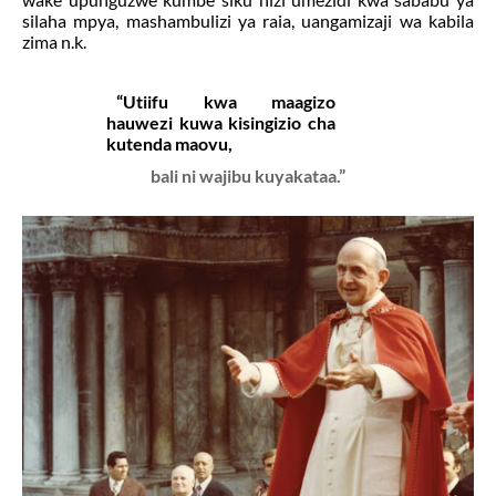
silaha mpya, mashambulizi ya raia, uangamizaji wa kabila
zima n.k.
“Utiifu kwa maagizo
hauwezi kuwa kisingizio cha
kutenda maovu,
bali ni wajibu kuyakataa.”