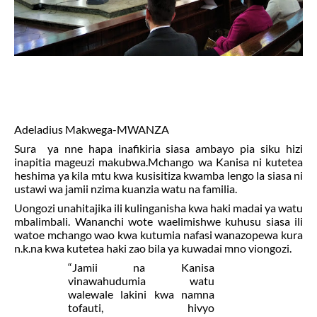
Adeladius Makwega-MWANZA
Sura
ya nne hapa inafikiria siasa ambayo pia siku hizi
inapitia mageuzi makubwa.Mchango wa Kanisa ni kutetea
heshima ya kila mtu kwa kusisitiza kwamba lengo la siasa ni
ustawi wa jamii nzima kuanzia watu na familia.
Uongozi unahitajika ili kulinganisha kwa haki madai ya watu
mbalimbali. Wananchi wote waelimishwe kuhusu siasa ili
watoe mchango wao kwa kutumia nafasi wanazopewa
kura
n.k.na kwa kutetea haki zao bila ya kuwadai mno viongozi.
“Jamii na Kanisa
vinawahudumia watu
walewale lakini kwa namna
tofauti, hivyo