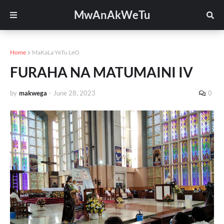
MwAnAkWeTu
Home
MaKaLa YeTu LeO
FURAHA NA MATUMAINI IV
by
makwega
-
June 28, 2023
0