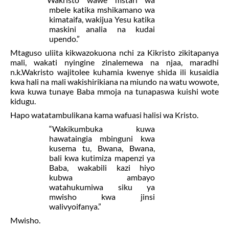
mbele katika mshikamano wa
kimataifa, wakijua Yesu katika
maskini analia na kudai
upendo.”
Mtaguso uliita
kikwazo
kuona nchi za Kikristo zikitapanya
mali, wakati nyingine zinalemewa na njaa, maradhi
n.k.Wakristo wajitolee kuhamia kwenye shida ili kusaidia
kwa hali na mali wakishirikiana na miundo na watu wowote,
kwa kuwa tunaye
Baba
mmoja na tunapaswa kuishi wote
kidugu.
Hapo watatambulikana kama wafuasi halisi wa Kristo.
“Wakikumbuka kuwa
hawataingia mbinguni kwa
kusema tu, Bwana, Bwana,
bali kwa kutimiza mapenzi ya
Baba, wakabili kazi hiyo
kubwa ambayo
watahukumiwa
siku ya
mwisho
kwa jinsi
walivyoifanya.”
Mwisho.