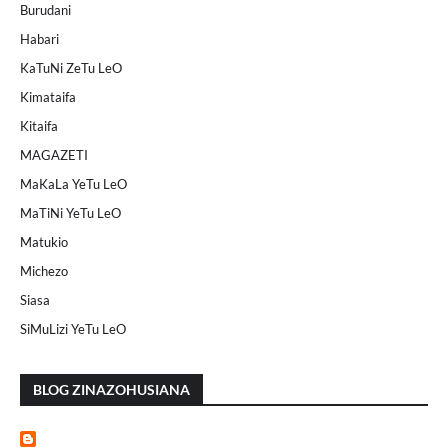
Burudani
Habari
KaTuNi ZeTu LeO
Kimataifa
Kitaifa
MAGAZETI
MaKaLa YeTu LeO
MaTiNi YeTu LeO
Matukio
Michezo
Siasa
SiMuLizi YeTu LeO
BLOG ZINAZOHUSIANA