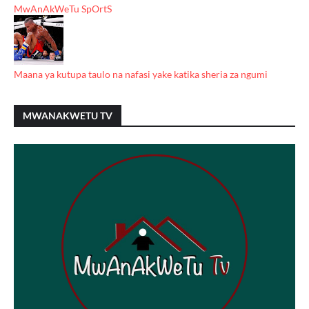
MwAnAkWeTu SpOrtS
Maana ya kutupa taulo na nafasi yake katika sheria za ngumi
MWANAKWETU TV