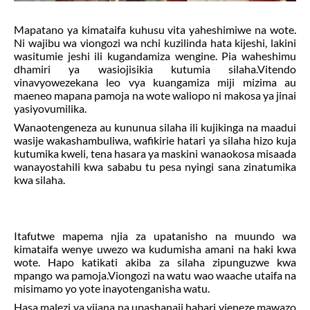
Mapatano ya kimataifa kuhusu vita yaheshimiwe na wote.
Ni wajibu wa viongozi wa nchi kuzilinda hata kijeshi, lakini
wasitumie
jeshi
ili kugandamiza wengine. Pia waheshimu
dhamiri ya wasiojisikia kutumia silaha.Vitendo
vinavyowezekana leo vya kuangamiza miji mizima au
maeneo mapana pamoja na wote waliopo ni makosa ya jinai
yasiyovumilika.
Wanaotengeneza au kununua silaha ili kujikinga na maadui
wasije wakashambuliwa, wafikirie hatari ya silaha hizo kuja
kutumika kweli, tena hasara ya maskini wanaokosa misaada
wanayostahili kwa sababu tu pesa nyingi sana zinatumika
kwa silaha.
Itafutwe mapema njia za
upatanisho
na muundo wa
kimataifa wenye uwezo wa kudumisha amani na haki kwa
wote. Hapo katikati akiba za silaha zipunguzwe kwa
mpango wa pamoja.Viongozi na watu wao waache utaifa na
misimamo yo yote inayotenganisha watu.
Hasa malezi ya vijana na upashanaji habari vieneze mawazo