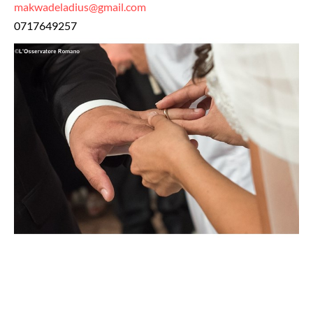
makwadeladius@gmail.com
0717649257