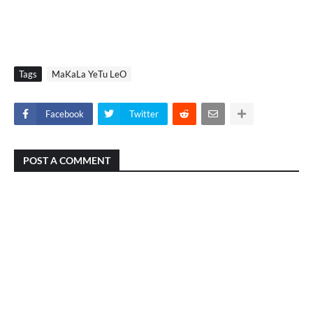
Tags
MaKaLa YeTu LeO
Facebook
Twitter
POST A COMMENT