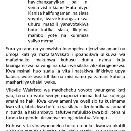
havichanganyikani bali ni
vema vishirikiane. Hata hivyo
Kanisa halifungamani na siasa
yoyote, liweze kutangaza kwa
uhuru
maadili
yanayotakiwa
hata katika siasa, likipima
mambo yote na kuhimiza
yaliyo mema.”
Sura ya tano na ya mwisho inaongelea ujenzi wa amani na
umoja kati ya mataifa.Wakati ilipoandikwa ulikuwa wa
mafadhaiko makubwa kuhusu dunia nzima kuja
kuangamizwa na wingi na ukali wa silaha zilizotengenezwa.
Kwa msingi huo suala la vita linatakiwa lifikiriwe upya
kabisa, wote wasiridhike na misimamo ya zamani kuhusu
masharti ya uhalali wake.
Vilevile Wakristo wa
madhehebu
yoyote waungane kati
yao, tena na wote wenye
mapenzi mema
, katika kujenga
amani na haki. Kwa kuwa amani ya kweli sio tu kusimama
kwa vita, labda kwa hofu tu ya silaha zilizolundikana; amani
ni tunda la haki ambayo itafutwe mfululizo kwa bidii, tena ni
tunda la upendo ule wenye msingi ndani ya Mungu.
Kuhusu vita vinavyoendelea huku na huku, kwanza ukatili
wake upunguzwe kumbe siku hizi umezidi kwa sababu ya