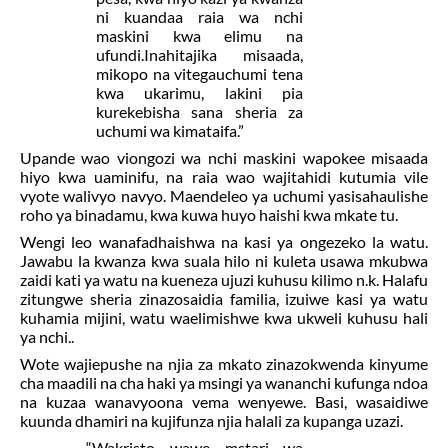
ni kuandaa raia wa nchi
maskini kwa elimu na
ufundi.Inahitajika misaada,
mikopo na vitegauchumi tena
kwa ukarimu, lakini pia
kurekebisha sana sheria za
uchumi wa kimataifa.”
Upande wao viongozi wa nchi maskini wapokee misaada
hiyo kwa uaminifu, na raia wao wajitahidi kutumia vile
vyote walivyo navyo. Maendeleo ya uchumi yasisahaulishe
roho ya binadamu, kwa kuwa huyo haishi kwa
mkate
tu.
Wengi leo wanafadhaishwa na kasi ya
ongezeko la watu
.
Jawabu la kwanza kwa suala hilo ni kuleta usawa mkubwa
zaidi kati ya watu na kueneza ujuzi kuhusu
kilimo
n.k. Halafu
zitungwe sheria zinazosaidia familia, izuiwe kasi ya watu
kuhamia mijini, watu waelimishwe kwa ukweli kuhusu hali
ya nchi..
Wote wajiepushe na njia za mkato zinazokwenda kinyume
cha maadili na cha haki ya msingi ya wananchi kufunga ndoa
na kuzaa wanavyoona vema wenyewe. Basi, wasaidiwe
kuunda dhamiri na kujifunza njia halali za kupanga uzazi.
“Wakristo wawe mstari wa