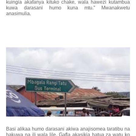
kuingia akafanya kituko chake, wala hawezi kutambua
kuwa darasani humo kuna mtu.” Mwanakwetu
anasimulia.
Basi alikaa humo darasani akiwa anajisomea taratibu na
hakuwa na ili wala lile. Gafla akasikia hatua za watu ko