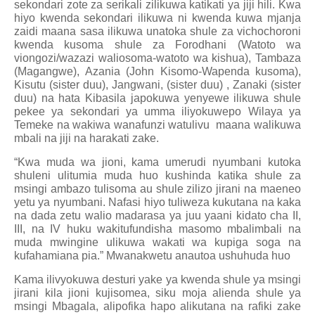
sekondari zote za serikali zilikuwa katikati ya jiji hili. Kwa
hiyo kwenda sekondari ilikuwa ni kwenda kuwa mjanja
zaidi maana sasa ilikuwa unatoka shule za vichochoroni
kwenda kusoma shule za Forodhani (Watoto wa
viongozi/wazazi waliosoma-watoto wa kishua), Tambaza
(Magangwe), Azania (John Kisomo-Wapenda kusoma),
Kisutu (sister duu), Jangwani, (sister duu) , Zanaki (sister
duu) na hata Kibasila japokuwa yenyewe ilikuwa shule
pekee ya sekondari ya umma iliyokuwepo Wilaya ya
Temeke na wakiwa wanafunzi watulivu
maana walikuwa
mbali na jiji na harakati zake.
“Kwa muda wa jioni, kama umerudi nyumbani kutoka
shuleni ulitumia muda huo kushinda katika shule za
msingi ambazo tulisoma au shule zilizo jirani na maeneo
yetu ya nyumbani. Nafasi hiyo tuliweza kukutana na kaka
na dada zetu walio madarasa ya juu yaani kidato cha II,
III, na IV huku wakitufundisha masomo mbalimbali na
muda mwingine ulikuwa wakati wa kupiga soga na
kufahamiana pia.” Mwanakwetu anautoa ushuhuda huo
Kama ilivyokuwa desturi yake ya kwenda shule ya msingi
jirani kila jioni kujisomea, siku moja alienda shule ya
msingi Mbagala, alipofika hapo alikutana na rafiki zake