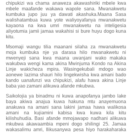
chipukizi wa chama anaweza akawashiriki mbele kwa
mbele maafande wakawa wapole sana. Mwanakwetu
kumbuka jupo juu ya dawati akashuka.Maana Sasa
walishatambua kuwa yote waliyoyafanya mwanakwetu
kayaona na kwa umri mwanakwetu na inteligesia
aliyotumia jamii jamaa wakahisi si bure huyu dogo kuna
kitu.
Msomaji wangu tilia maanani silaha za mwanakwetu
moja kumbuka nje ya darasa hilo mwanakwetu ni
mwenyeji sana kwa maana uwanjani wako makaka
wakubwa wengi kama akina Mwinjuma Kondo na Akina
Linje wakicheza mpira. Wasingekubali mdogo wao
aonewe lazima shauri hilo lingekwisha kwa amani bado
kando uanafunzi wa chipukizi, alafu hawa akina Linje
baba yao zamani alikuwa afande mkubwa.
Saikolojia ya binadmu ni kuwa anapofanya jambo lake
baya akiwa anajua kuwa hakuna mtu anayemuona
anakuwa na amani sana lakini jamaa hawa walikosa
amani na kujiamini kabisa kwa kuwa kila kitu
kilishuhudia. Basi afande mmojawapo nadhani alikuwa
mkubwa akawaambia mpeni dogo shilingi 25. Jamaa
wakasalimu amri, Ilikusanywa pesa hiyo harakaharaka