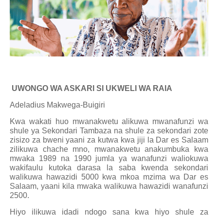
UWONGO WA ASKARI SI UKWELI WA RAIA
Adeladius Makwega-Buigiri
Kwa wakati huo mwanakwetu alikuwa mwanafunzi wa
shule ya Sekondari Tambaza na shule za sekondari zote
zisizo za bweni yaani za kutwa kwa jiji la Dar es Salaam
zilikuwa chache mno, mwanakwetu anakumbuka kwa
mwaka 1989 na 1990 jumla ya wanafunzi waliokuwa
wakifaulu kutoka darasa la saba kwenda sekondari
walikuwa hawazidi 5000 kwa mkoa mzima wa Dar es
Salaam, yaani kila mwaka walikuwa hawazidi wanafunzi
2500.
Hiyo ilikuwa idadi ndogo sana kwa hiyo shule za