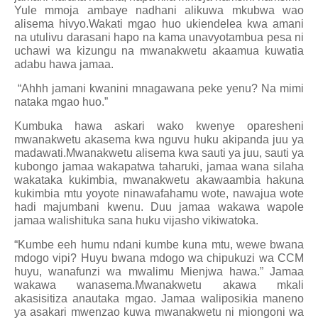
Yule mmoja ambaye nadhani alikuwa mkubwa wao
alisema hivyo.Wakati mgao huo ukiendelea kwa amani
na utulivu darasani hapo na kama unavyotambua pesa ni
uchawi wa kizungu na mwanakwetu akaamua kuwatia
adabu hawa jamaa.
“Ahhh jamani kwanini mnagawana peke yenu? Na mimi
nataka mgao huo.”
Kumbuka hawa askari wako kwenye oparesheni
mwanakwetu akasema kwa nguvu huku akipanda juu ya
madawati.Mwanakwetu alisema kwa sauti ya juu, sauti ya
kubongo jamaa wakapatwa taharuki, jamaa wana silaha
wakataka kukimbia, mwanakwetu akawaambia hakuna
kukimbia mtu yoyote ninawafahamu wote, nawajua wote
hadi majumbani kwenu. Duu jamaa wakawa wapole
jamaa walishituka sana huku vijasho vikiwatoka.
“Kumbe eeh humu ndani kumbe kuna mtu, wewe bwana
mdogo vipi? Huyu bwana mdogo wa chipukuzi wa CCM
huyu, wanafunzi wa mwalimu Mienjwa hawa.” Jamaa
wakawa wanasema.Mwanakwetu akawa mkali
akasisitiza anautaka mgao. Jamaa waliposikia maneno
ya asakari mwenzao kuwa mwanakwetu ni miongoni wa