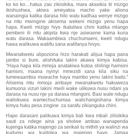
ko ko ko…hatua zao zikisikika, mara akasikia tii mizigo
ikishushwa, akiwa ameyatoa macho yake aliona
wanaingia katika darasa hilo watu kadhaa wenye mizigo
na mtu mwingine akisema wekeni mizigo yenu hapa
hapa. Kweli mizigo hiyo ikatuliwa chini katika mlango
pembeni ili mtu akipita kwa nje asiwaone kama kuna
watu darasa. Wakaambiwa chuchumaeni, kweli ndugu
hawa walikuwa watiifu sana walifanya hivyo.
Mwanakwetu alipoziona hizo harakati alijua hapa pana
jambo si bure, alishituka lakini akawa kimya kabisa.
“Haya hapa kila mmoja anatakiwa kutoa shilingi hamsini
hamsini, maana nyinyi mmezidi sana kila siku na
tumewaambia muwache haya mambo yenu lakini bado.”
Alisema mtu mmoja ambaye mwanakwetu hakuweza
kumuona vizuri lakini mwili wake ulikuwa nusu ndani ya
darasa na nusu nje ya darasa mlangoni. Basi wale ndugu
waliokuwa wamechuchumaa walichangishana kimya
kimya huku pesa zingine
za sarafu zikianguka chini.
Hapo darasani palikuwa kimya bali kwa mbali zilisikika
sauti za ndege aina ya sholwe ambao wanapenda
kujenga katika majengo za serikali tu mithili ya walinzi wa
kudumu wa kujitolea wa majengo hayo. Jamaa