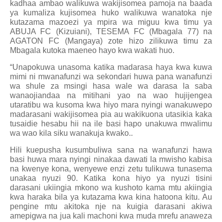
kadhaa ambao walikuwa wakijisomea pamoja na baada
ya kumaliza kujisomea huko walikuwa wanatoka nje
kutazama mazoezi ya mpira wa miguu kwa timu ya
ABUJA FC (Kizuiani), TESEMA FC (Mbagala 77) na
AGATON FC (Mangaya) zote hizo zilikuwa timu za
Mbagala kutoka maeneo hayo kwa wakati huo.
“Unapokuwa unasoma katika madarasa haya kwa kuwa
mimi ni mwanafunzi wa sekondari huwa pana wanafunzi
wa shule za msingi hasa wale wa darasa la saba
wanaojiandaa na mitihani yao na wao hujijengea
utaratibu wa kusoma kwa hiyo mara nyingi wanakuwepo
madarasani wakijisomea pia au wakikuona utasikia kaka
tusaidie hesabu hii na ile basi hapo unakuwa mwalimu
wa wao kila siku wanakuja kwako..
Hili kuepusha kusumbuliwa sana na wanafunzi hawa
basi huwa mara nyingi ninakaa dawati la mwisho kabisa
na kwenye kona, wenyewe enzi zetu tulikuwa tunasema
unakaa nyuzi 90. Katika kona hiyo ya nyuzi tisini
darasani ukiingia mkono wa kushoto kama mtu akiingia
kwa haraka bila ya kutazama kwa kina hatoona kitu. Au
pengine mtu akitoka nje na kuigia darasani akiwa
amepigwa na jua kali machoni kwa muda mrefu anaweza