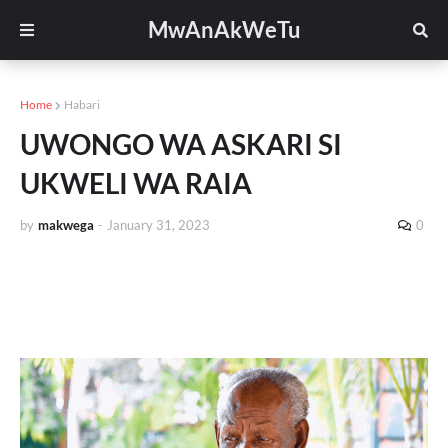
MwAnAkWeTu
Home
Habari
UWONGO WA ASKARI SI
UKWELI WA RAIA
by
makwega
-
January 31, 2023
0