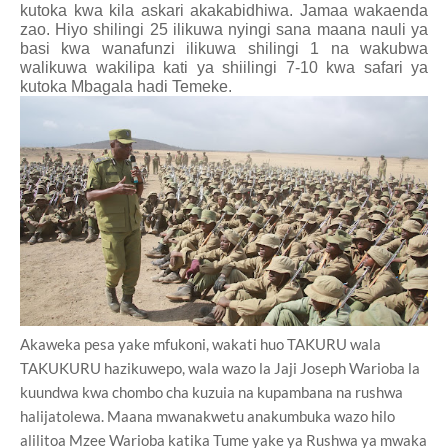
kutoka kwa kila askari akakabidhiwa. Jamaa wakaenda
zao. Hiyo shilingi 25 ilikuwa nyingi sana maana nauli ya
basi kwa wanafunzi ilikuwa shilingi 1 na wakubwa
walikuwa wakilipa kati ya shiilingi 7-10 kwa safari ya
kutoka Mbagala hadi Temeke.
Akaweka pesa yake mfukoni, wakati huo TAKURU wala
TAKUKURU hazikuwepo, wala wazo la Jaji Joseph Warioba la
kuundwa kwa chombo cha kuzuia na kupambana na rushwa
halijatolewa. Maana mwanakwetu anakumbuka wazo hilo
alilitoa Mzee Warioba katika Tume yake ya Rushwa ya mwaka