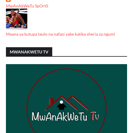
MwAnAkWeTu SpOrtS
Maana ya kutupa taulo na nafasi yake katika sheria za ngumi
MWANAKWETU TV