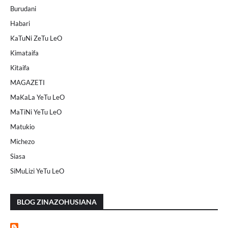
Burudani
Habari
KaTuNi ZeTu LeO
Kimataifa
Kitaifa
MAGAZETI
MaKaLa YeTu LeO
MaTiNi YeTu LeO
Matukio
Michezo
Siasa
SiMuLizi YeTu LeO
BLOG ZINAZOHUSIANA