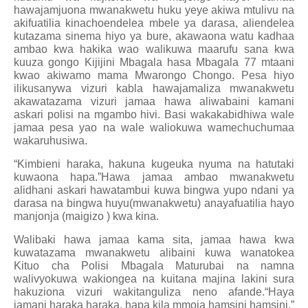
hawajamjuona mwanakwetu huku yeye akiwa mtulivu na
akifuatilia kinachoendelea mbele ya darasa, aliendelea
kutazama sinema hiyo ya bure, akawaona watu kadhaa
ambao kwa hakika wao walikuwa maarufu sana kwa
kuuza gongo Kijijini Mbagala hasa Mbagala 77 mtaani
kwao akiwamo mama Mwarongo Chongo. Pesa hiyo
ilikusanywa vizuri kabla hawajamaliza mwanakwetu
akawatazama vizuri jamaa hawa aliwabaini kamani
askari polisi na mgambo hivi. Basi wakakabidhiwa wale
jamaa pesa yao na wale waliokuwa wamechuchumaa
wakaruhusiwa.
“Kimbieni haraka, hakuna kugeuka nyuma na hatutaki
kuwaona hapa.”Hawa jamaa ambao mwanakwetu
alidhani askari hawatambui kuwa bingwa yupo ndani ya
darasa na bingwa huyu(mwanakwetu) anayafuatilia hayo
manjonja (maigizo ) kwa kina.
Walibaki hawa jamaa kama sita, jamaa hawa kwa
kuwatazama mwanakwetu alibaini kuwa wanatokea
Kituo cha Polisi Mbagala Maturubai na namna
walivyokuwa wakiongea na kuitana majina lakini sura
hakuziona vizuri wakitanguliza neno afande.“Haya
jamani haraka haraka, hapa kila mmoja hamsini hamsini.”