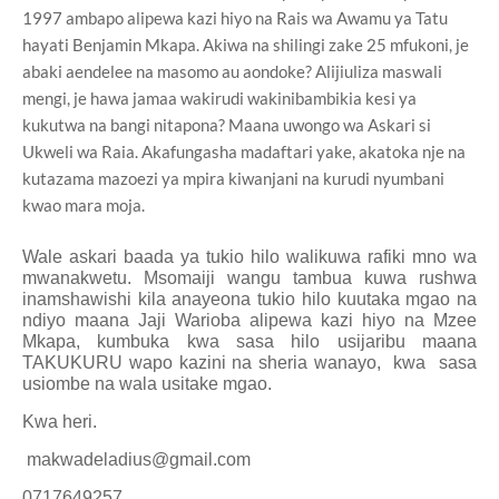
1997 ambapo alipewa kazi hiyo na Rais wa Awamu ya Tatu
hayati Benjamin Mkapa. Akiwa na shilingi zake 25 mfukoni, je
abaki aendelee na masomo au aondoke? Alijiuliza maswali
mengi, je hawa jamaa wakirudi wakinibambikia kesi ya
kukutwa na bangi nitapona? Maana uwongo wa Askari si
Ukweli wa Raia. Akafungasha madaftari yake, akatoka nje na
kutazama mazoezi ya mpira kiwanjani na kurudi nyumbani
kwao mara moja.
Wale askari baada ya tukio hilo walikuwa rafiki mno wa
mwanakwetu. Msomaiji wangu tambua kuwa rushwa
inamshawishi kila anayeona tukio hilo kuutaka mgao na
ndiyo maana Jaji Warioba alipewa kazi hiyo na Mzee
Mkapa, kumbuka kwa sasa hilo usijaribu maana
TAKUKURU wapo kazini na sheria wanayo, kwa sasa
usiombe na wala usitake mgao.
Kwa heri.
makwadeladius@gmail.com
0717649257