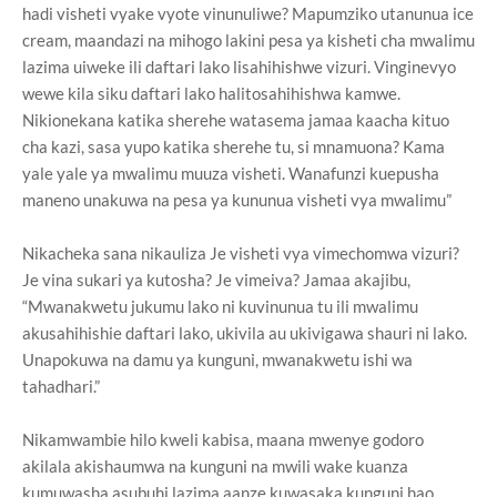
hadi visheti vyake vyote vinunuliwe? Mapumziko utanunua ice
cream, maandazi na mihogo lakini pesa ya kisheti cha mwalimu
lazima uiweke ili daftari lako lisahihishwe vizuri. Vinginevyo
wewe kila siku daftari lako halitosahihishwa kamwe.
Nikionekana katika sherehe watasema jamaa kaacha kituo
cha kazi, sasa yupo katika sherehe tu, si mnamuona? Kama
yale yale ya mwalimu muuza visheti. Wanafunzi kuepusha
maneno unakuwa na pesa ya kununua visheti vya mwalimu”
Nikacheka sana nikauliza Je visheti vya vimechomwa vizuri?
Je vina sukari ya kutosha? Je vimeiva? Jamaa akajibu,
“Mwanakwetu jukumu lako ni kuvinunua tu ili mwalimu
akusahihishie daftari lako, ukivila au ukivigawa shauri ni lako.
Unapokuwa na damu ya kunguni, mwanakwetu ishi wa
tahadhari.”
Nikamwambie hilo kweli kabisa, maana mwenye godoro
akilala akishaumwa na kunguni na mwili wake kuanza
kumuwasha asubuhi lazima aanze kuwasaka kunguni hao