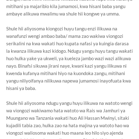
mitihani ya majaribio kila jumamosi, kwa hisani baba yangu
ambaye alikuwa mwalimu wa shule hii kongwe ya umma.
Shule hii aliyosoma kiongozi huyu tangu enzi ilikuwa na
wanafunzi wengi ambao baba/ mama zao wakiwa viongozi
serikalini na kwa wakati huo kupata nafasi ya kuingia darasa
la kwanza ilikuwa kazi kidogo. Ndugu yangu huyu tangu wakati
huo hulka yake ya ukweli, ya kueleza jambo wazi wazi alikuwa
nayo. Binafsi sikuwa jirani naye, kwani kazi yangu ilikuwa ni
kwenda kufanya mitihani hiyo na kuondoka zangu, mitihani
yangu niliyoifanya nilikuwa napewa jumamosi inayofuata kwa
hisani ya baba.
Shule hii aliyosoma ndugu yangu huyu ilikuwa na watoto wengi
wa viongozi wakiwamo hata watoto wa Rais wa Jamhuri ya
Muungano wa Tanzania wakati huo Ali Hassan Mwinyi, sitaki
kujadili tabia zao, hulka zao na hata majina ya watoto hao wa
viongozi waliosoma wakati huo maana leo hilo siyo ajenda