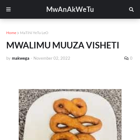
MwAnAkWeTu
Home
MaTiNi YeTu LeO
MWALIMU MUUZA VISHETI
by
makwega
-
November 02, 2022
0