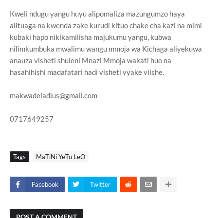
Kweli ndugu yangu huyu alipomaliza mazungumzo haya
alituaga na kwenda zake kurudi kituo chake cha kazi na mimi
kubaki hapo nikikamilisha majukumu yangu, kubwa
nilimkumbuka mwalimu wangu mmoja wa Kichaga aliyekuwa
anauza visheti shuleni Mnazi Mmoja wakati huo na
hasahihishi madafatari hadi visheti vyake viishe.
makwadeladius@gmail.com
0717649257
Tags
MaTiNi YeTu LeO
Facebook
Twitter
POST A COMMENT