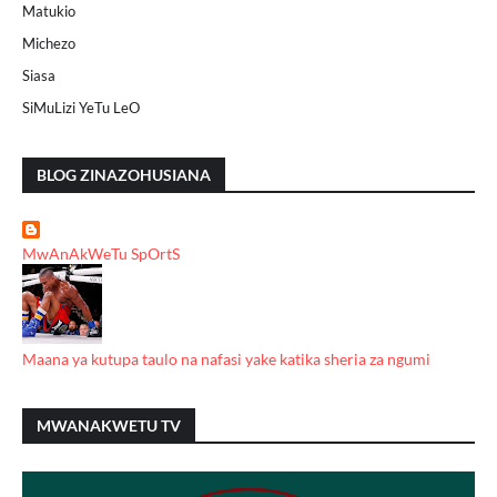
Matukio
Michezo
Siasa
SiMuLizi YeTu LeO
BLOG ZINAZOHUSIANA
MwAnAkWeTu SpOrtS
Maana ya kutupa taulo na nafasi yake katika sheria za ngumi
MWANAKWETU TV