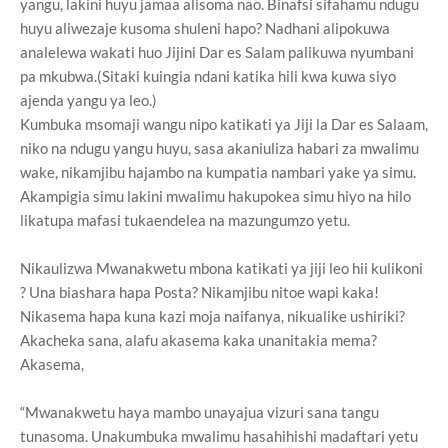
yangu, lakini huyu jamaa alisoma nao. Binafsi sifahamu ndugu
huyu aliwezaje kusoma shuleni hapo? Nadhani alipokuwa
analelewa wakati huo Jijini Dar es Salam palikuwa nyumbani
pa mkubwa.(Sitaki kuingia ndani katika hili kwa kuwa siyo
ajenda yangu ya leo.)
Kumbuka msomaji wangu nipo katikati ya Jiji la Dar es Salaam,
niko na ndugu yangu huyu, sasa akaniuliza habari za mwalimu
wake, nikamjibu hajambo na kumpatia nambari yake ya simu.
Akampigia simu lakini mwalimu hakupokea simu hiyo na hilo
likatupa mafasi tukaendelea na mazungumzo yetu.
Nikaulizwa Mwanakwetu mbona katikati ya jiji leo hii kulikoni
? Una biashara hapa Posta? Nikamjibu nitoe wapi kaka!
Nikasema hapa kuna kazi moja naifanya, nikualike ushiriki?
Akacheka sana, alafu akasema kaka unanitakia mema?
Akasema,
“Mwanakwetu haya mambo unayajua vizuri sana tangu
tunasoma. Unakumbuka mwalimu hasahihishi madaftari yetu