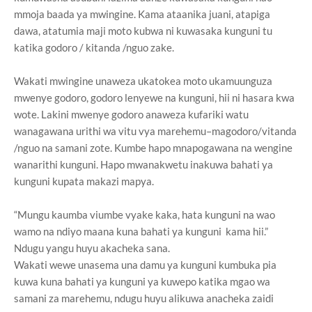
mmoja baada ya mwingine. Kama ataanika juani, atapiga
dawa, atatumia maji moto kubwa ni kuwasaka kunguni tu
katika godoro / kitanda /nguo zake.
Wakati mwingine unaweza ukatokea moto ukamuunguza
mwenye godoro, godoro lenyewe na kunguni, hii ni hasara kwa
wote. Lakini mwenye godoro anaweza kufariki watu
wanagawana urithi wa vitu vya marehemu–magodoro/vitanda
/nguo na samani zote. Kumbe hapo mnapogawana na wengine
wanarithi kunguni. Hapo mwanakwetu inakuwa bahati ya
kunguni kupata makazi mapya.
“Mungu kaumba viumbe vyake kaka, hata kunguni na wao
wamo na ndiyo maana kuna bahati ya kunguni kama hii.”
Ndugu yangu huyu akacheka sana.
Wakati wewe unasema una damu ya kunguni kumbuka pia
kuwa kuna bahati ya kunguni ya kuwepo katika mgao wa
samani za marehemu, ndugu huyu alikuwa anacheka zaidi