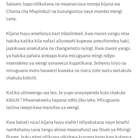
Salaam, hapo nilikutana na mwanasiasa mmoja kijana wa
Chama cha Mapinduzi na kuzungumza naye mambo mengi
sana.
Kijana huyu amefanya kazi mbalimbali, kwa maoni yangu nina
hakika katika kila nafasi aliyowahi kupewa amezitendea haki,
japokuwa anakutana na changamoto nyingi. Kwa maoni yangu
ya hakika pahala ambapo kuna misuguano mingi ndipo
maendeleo ya wengi yanaweza kupatikana. Sehemu isiyo na
misuguano moto hauwezi kuwaka na mara zote watu watakula
chakula kibichi.
Katika ulimwengu wa leo, Je yupo anayependa kula chakula
kibichi ? Mwanakwetu hapana ndilo jibu lake. Misuguano
lazima iwepo kwa manufaa ya wengi.
Kwa bahati nzuri kijana huyu mahiri niliyekutana naye binafsi
namfahamu sana tangu akiwa mwanafunzi wa Shule ya Msingi
Bunge, huku mimi nilikuwa nikidoea kusoma hapo kwa kufanya